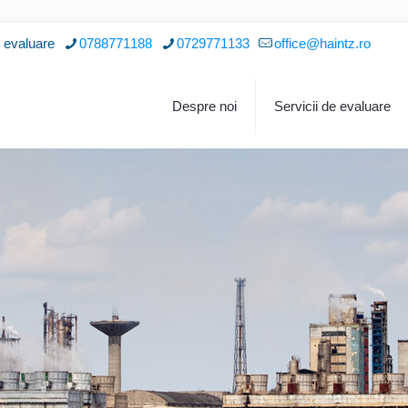
i evaluare
0788771188
0729771133
office@haintz.ro
Despre noi
Servicii de evaluare