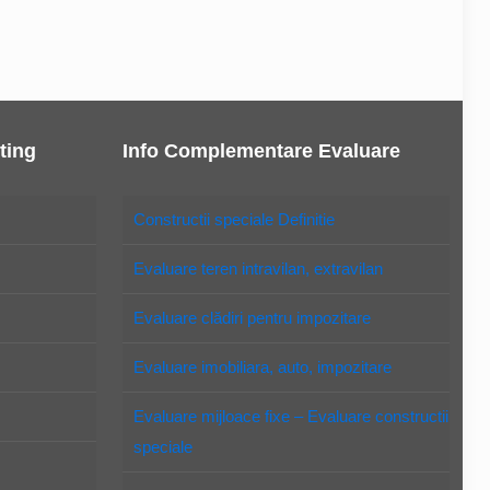
ting
Info Complementare Evaluare
Constructii speciale Definitie
Evaluare teren intravilan, extravilan
Evaluare clădiri pentru impozitare
Evaluare imobiliara, auto, impozitare
Evaluare mijloace fixe – Evaluare constructii
speciale