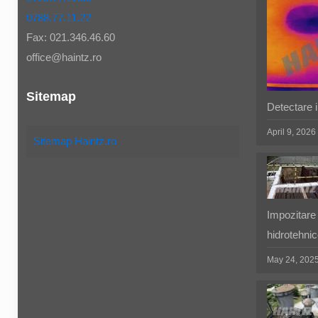
0788.77.11.22
Fax: 021.346.46.60
office@haintz.ro
Sitemap
Detectare in
April 9, 2026
Sitemap Haintz.ro
Impozitare 
hidrotehnic
May 24, 202