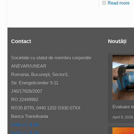
Read more
Contact
Noutăți
Societate cu statut de membru corporativ
ANEVAR/UNEAR
Romania, Bucureşti, Sector3,
Str. Energeticienilor 9-11
J40/17828/2007
RO 22449982
Evaluare t
RO35 BTRL 0440 1202 G930 07XX
Banca Transilvania
April 9, 2026
0788.77.11.88
0729.77.11.33