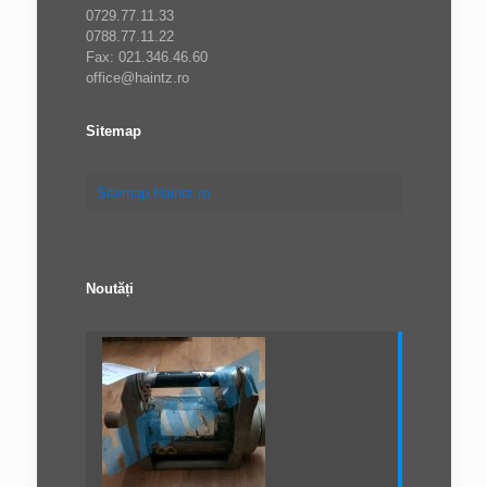
0729.77.11.33
0788.77.11.22
Fax: 021.346.46.60
office@haintz.ro
Sitemap
Sitemap Haintz.ro
Noutăți