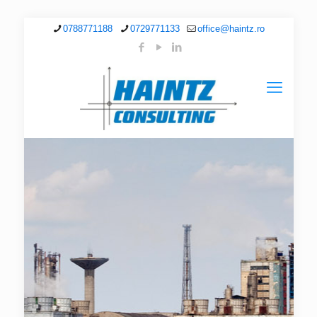
0788771188
0729771133
office@haintz.ro