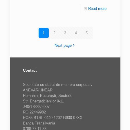
Read more
1
2
3
4
5
Next page
Contact
Societate cu statut de membru corporativ
ANEVAR/UNEAR
Romania, Bucureşti, Sector3,
Str. Energeticienilor 9-11
J40/17828/2007
RO 22449982
RO35 BTRL 0440 1202 G930 07XX
Banca Transilvania
0788.77.11.88