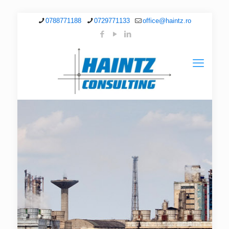
0788771188
0729771133
office@haintz.ro