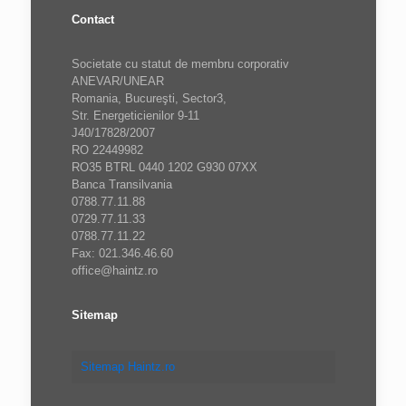
Contact
Societate cu statut de membru corporativ
ANEVAR/UNEAR
Romania, Bucureşti, Sector3,
Str. Energeticienilor 9-11
J40/17828/2007
RO 22449982
RO35 BTRL 0440 1202 G930 07XX
Banca Transilvania
0788.77.11.88
0729.77.11.33
0788.77.11.22
Fax: 021.346.46.60
office@haintz.ro
Sitemap
Sitemap Haintz.ro