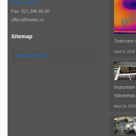
0788.77.11.22
Fax: 021.346.46.60
office@haintz.ro
Sitemap
Detectare in
April 9, 2026
Sitemap Haintz.ro
Impozitare 
hidrotehnic
May 24, 202