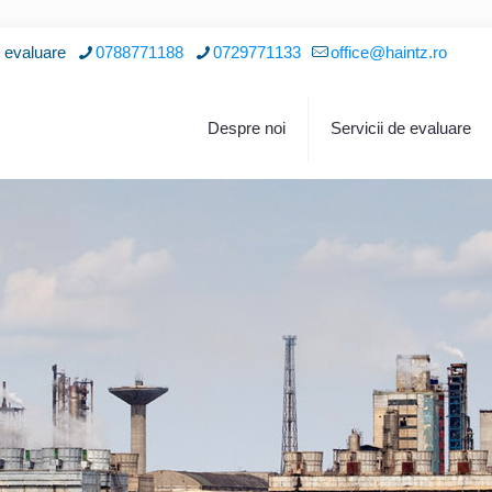
i evaluare
0788771188
0729771133
office@haintz.ro
Despre noi
Servicii de evaluare