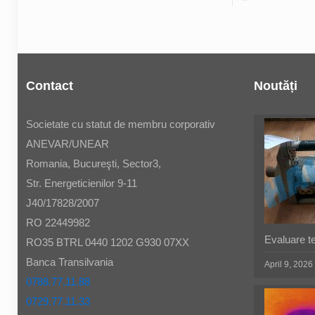
Contact
Noutăți
Societate cu statut de membru corporativ
ANEVAR/UNEAR
Romania, Bucureşti, Sector3,
Str. Energeticienilor 9-11
J40/17828/2007
RO 22449982
Evaluare t
RO35 BTRL 0440 1202 G930 07XX
Banca Transilvania
April 9, 2026
0788.77.11.88
0729.77.11.33