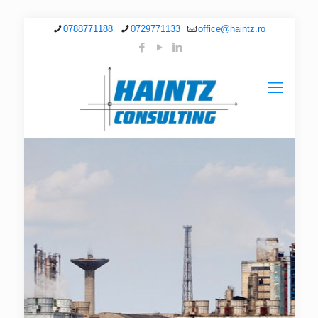
0788771188
0729771133
office@haintz.ro