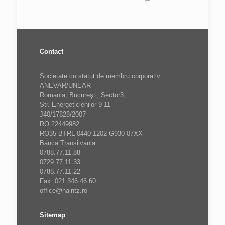
Contact
Societate cu statut de membru corporativ
ANEVAR/UNEAR
Romania, Bucureşti, Sector3,
Str. Energeticienilor 9-11
J40/17828/2007
RO 22449982
RO35 BTRL 0440 1202 G930 07XX
Banca Transilvania
0788.77.11.88
0729.77.11.33
0788.77.11.22
Fax: 021.346.46.60
office@haintz.ro
Sitemap